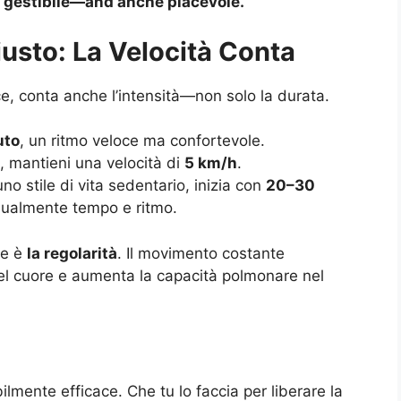
gestibile—and anche piacevole.
sto: La Velocità Conta
, conta anche l’intensità—non solo la durata.
uto
, un ritmo veloce ma confortevole.
a, mantieni una velocità di
5 km/h
.
 uno stile di vita sedentario, inizia con
20–30
ualmente tempo e ritmo.
de è
la regolarità
. Il movimento costante
 del cuore e aumenta la capacità polmonare nel
lmente efficace. Che tu lo faccia per liberare la