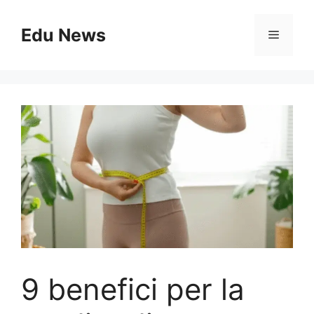
Vai
al
Edu News
Menu
contenuto
9 benefici per la