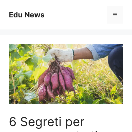
Vai
al
Edu News
Menu
contenuto
6 Segreti per