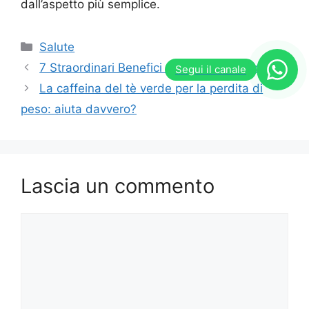
dall’aspetto più semplice.
Categorie
Salute
7 Straordinari Benefici della Doccia Fredda
Segui il canale
La caffeina del tè verde per la perdita di
peso: aiuta davvero?
Lascia un commento
Commento